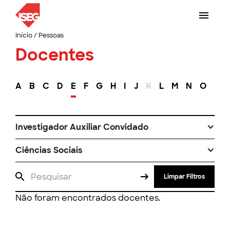
Início
/
Pessoas
Docentes
A
B
C
D
E
F
G
H
I
J
K
L
M
N
O
P
Investigador Auxiliar Convidado
Ciências Sociais
Limpar Filtros
Não foram encontrados docentes.