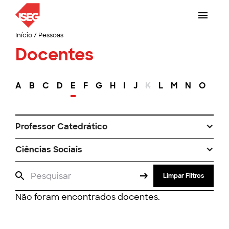
Início
/
Pessoas
Docentes
A
B
C
D
E
F
G
H
I
J
K
L
M
N
O
P
Professor Catedrático
Ciências Sociais
Limpar Filtros
Não foram encontrados docentes.