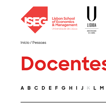
Início
/
Pessoas
Docente
A
B
C
D
E
F
G
H
I
J
K
L
M