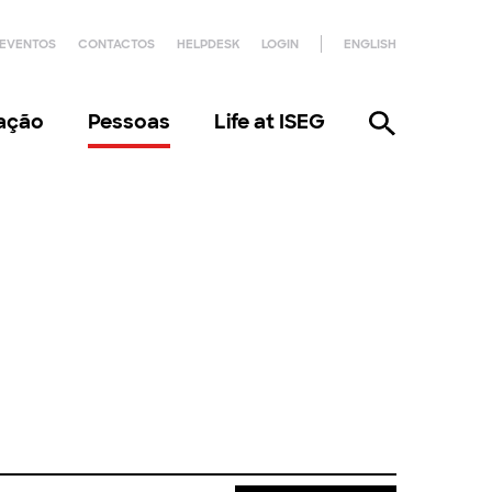
EVENTOS
CONTACTOS
HELPDESK
LOGIN
ENGLISH
gação
Pessoas
Life at ISEG