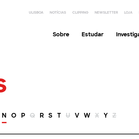
ULISBOA
NOTÍCIAS
CLIPPING
NEWSLETTER
LOJA
Sobre
Estudar
Investi
s
N
O
P
Q
R
S
T
U
V
W
X
Y
Z