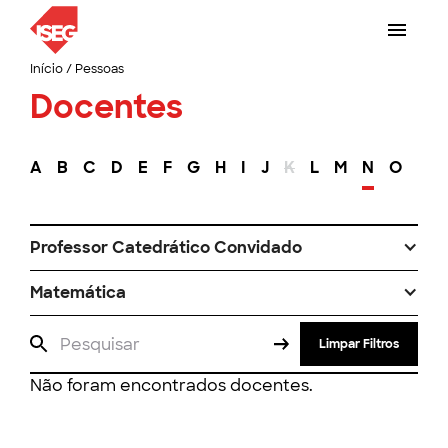
Início
/
Pessoas
Docentes
A
B
C
D
E
F
G
H
I
J
K
L
M
N
O
P
Professor Catedrático Convidado
Matemática
Limpar Filtros
Não foram encontrados docentes.