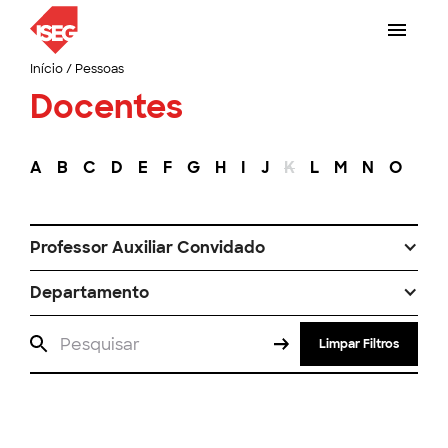
Início
/
Pessoas
Docentes
A
B
C
D
E
F
G
H
I
J
K
L
M
N
O
P
Professor Auxiliar Convidado
Departamento
Limpar Filtros