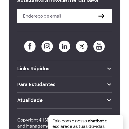
Subscreva a newsletter do ISEG
Links Rápidos
Para Estudantes
Atualidade
Copyright © ISEG Lisbon School of Economics
Fala com o nosso
chatbot
e
and Management 2026
esclarece as tuas dúvidas.