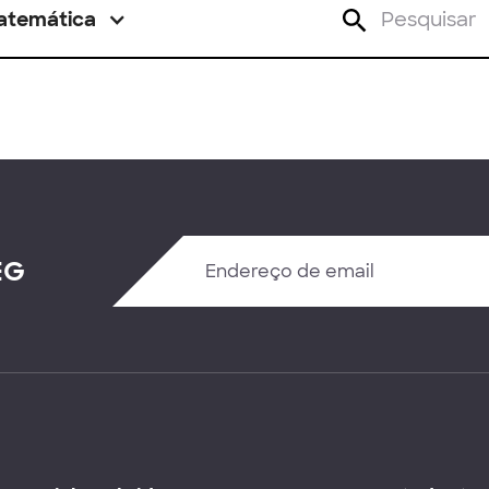
atemática
EG