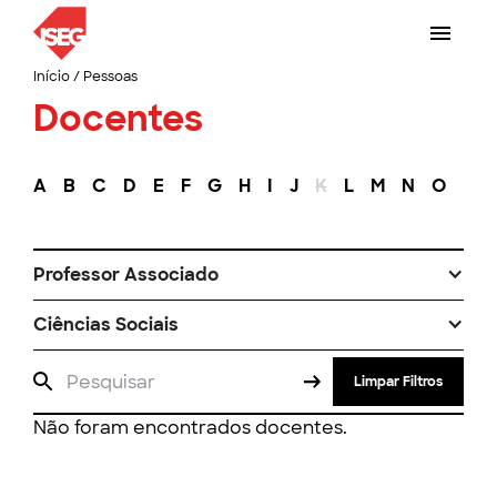
Início
/
Pessoas
Docentes
A
B
C
D
E
F
G
H
I
J
K
L
M
N
O
P
Professor Associado
Ciências Sociais
Limpar Filtros
Não foram encontrados docentes.