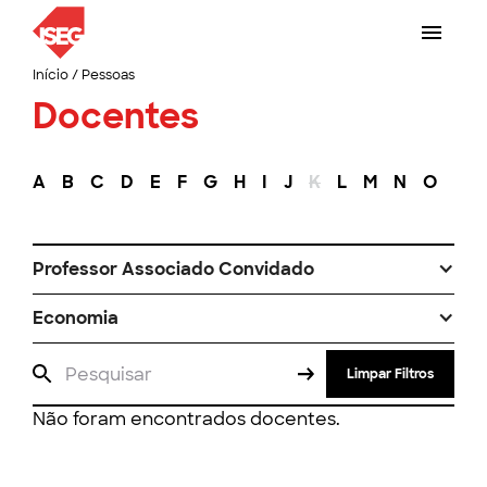
Início
/
Pessoas
Docentes
A
B
C
D
E
F
G
H
I
J
K
L
M
N
O
P
Professor Associado Convidado
Economia
Limpar Filtros
Não foram encontrados docentes.