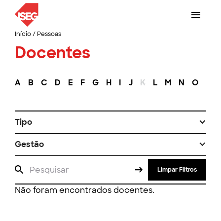
Início
/
Pessoas
Docentes
A
B
C
D
E
F
G
H
I
J
K
L
M
N
O
P
Tipo
Gestão
Limpar Filtros
Não foram encontrados docentes.