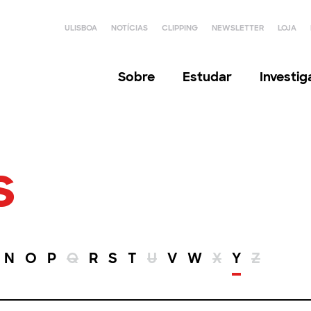
ULISBOA
NOTÍCIAS
CLIPPING
NEWSLETTER
LOJA
Sobre
Estudar
Investi
s
N
O
P
Q
R
S
T
U
V
W
X
Y
Z