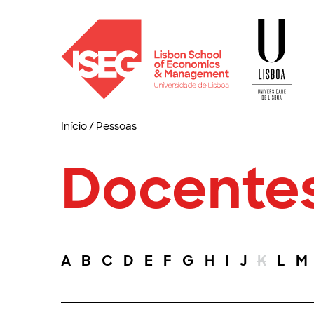
Início
/
Pessoas
Docente
A
B
C
D
E
F
G
H
I
J
K
L
M