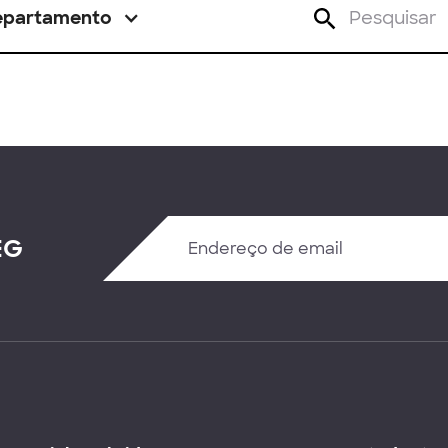
epartamento
EG