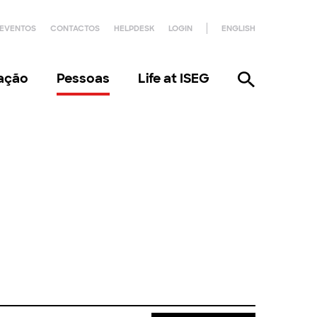
EVENTOS
CONTACTOS
HELPDESK
LOGIN
ENGLISH
gação
Pessoas
Life at ISEG