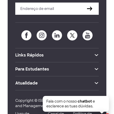
Links Rápidos
Para Estudantes
Atualidade
Copyright © ISEG Lisbon School of Economics
Fala com o nosso
chatbot
e
and Management 2026
esclarece as tuas dúvidas.
Livro de
Canal de
Política de