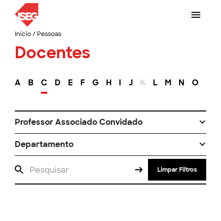
Início
/
Pessoas
Docentes
A
B
C
D
E
F
G
H
I
J
K
L
M
N
O
P
Professor Associado Convidado
Departamento
Limpar Filtros