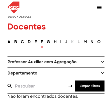
Início
/
Pessoas
Docentes
A
B
C
D
E
F
G
H
I
J
K
L
M
N
O
P
Professor Auxiliar com Agregação
Departamento
Limpar Filtros
Não foram encontrados docentes.