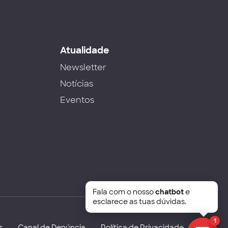
s
Atualidade
Newsletter
Notícias
Eventos
Fala com o nosso
chatbot
e
esclarece as tuas dúvidas.
1
s
Canal de Denúncia
Política de Privacidade