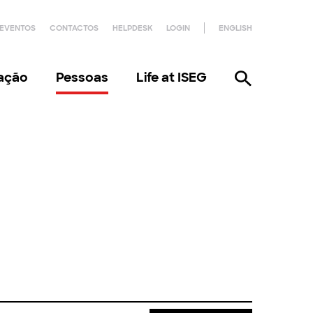
EVENTOS
CONTACTOS
HELPDESK
LOGIN
ENGLISH
gação
Pessoas
Life at ISEG