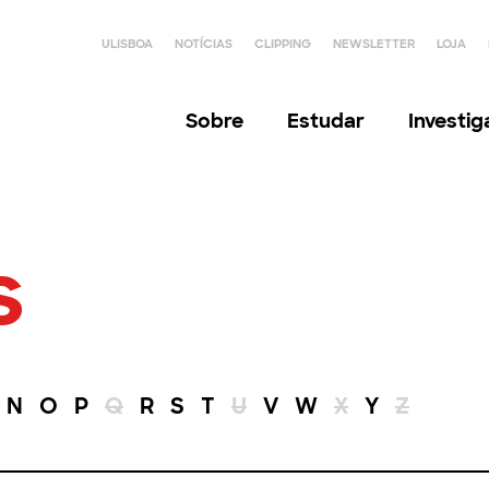
ULISBOA
NOTÍCIAS
CLIPPING
NEWSLETTER
LOJA
Sobre
Estudar
Investi
s
N
O
P
Q
R
S
T
U
V
W
X
Y
Z