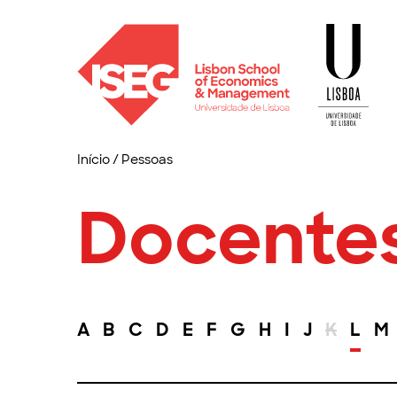
Início
/
Pessoas
Docente
A
B
C
D
E
F
G
H
I
J
K
L
M