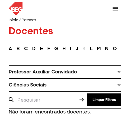
Início
/
Pessoas
Docentes
A
B
C
D
E
F
G
H
I
J
K
L
M
N
O
P
Professor Auxiliar Convidado
Ciências Sociais
Limpar Filtros
Não foram encontrados docentes.