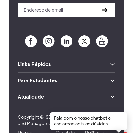
Links Rápidos
Para Estudantes
Atualidade
Copyright © ISEG Lisbon School of Economics
Fala com o nosso
chatbot
e
and Management 2026
esclarece as tuas dúvidas.
Livro de
Canal de
Política de