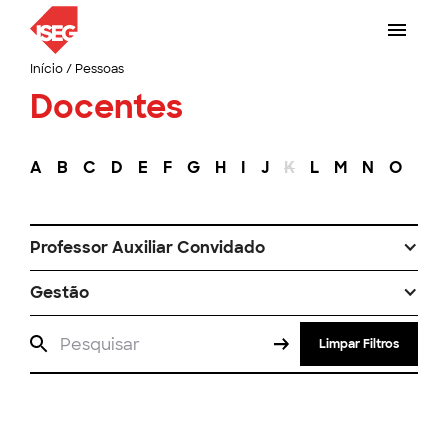
Início
/
Pessoas
Docentes
A
B
C
D
E
F
G
H
I
J
K
L
M
N
O
P
Professor Auxiliar Convidado
Gestão
Limpar Filtros