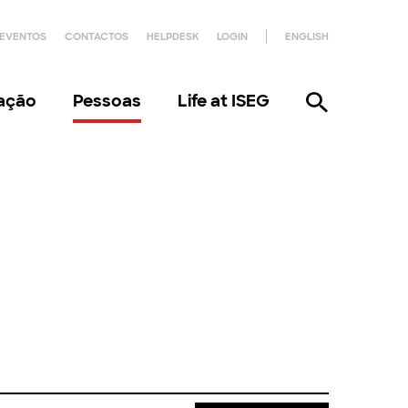
EVENTOS
CONTACTOS
HELPDESK
LOGIN
ENGLISH
gação
Pessoas
Life at ISEG