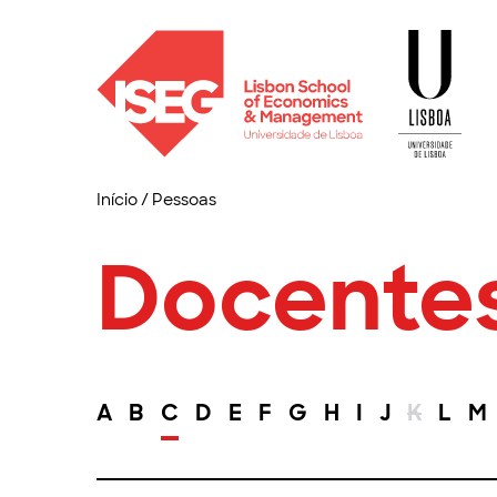
Início
/
Pessoas
Docente
A
B
C
D
E
F
G
H
I
J
K
L
M