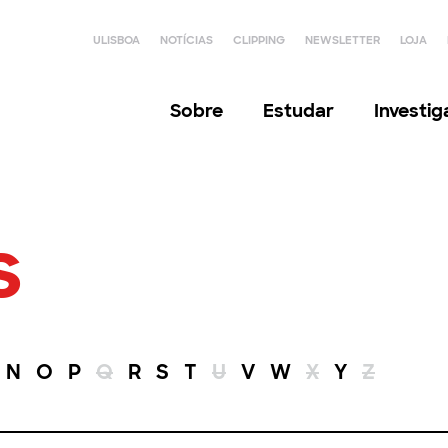
ULISBOA
NOTÍCIAS
CLIPPING
NEWSLETTER
LOJA
Sobre
Estudar
Investi
s
N
O
P
Q
R
S
T
U
V
W
X
Y
Z