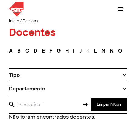
Início
/
Pessoas
Docentes
A
B
C
D
E
F
G
H
I
J
K
L
M
N
O
P
Tipo
Departamento
Limpar Filtros
Não foram encontrados docentes.