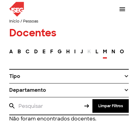
Início
/
Pessoas
Docentes
A
B
C
D
E
F
G
H
I
J
K
L
M
N
O
P
Tipo
Departamento
Limpar Filtros
Não foram encontrados docentes.