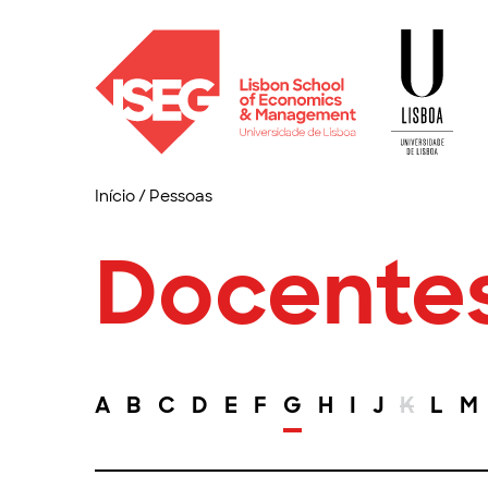
Início
/
Pessoas
Docente
A
B
C
D
E
F
G
H
I
J
K
L
M