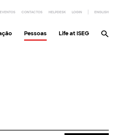
EVENTOS
CONTACTOS
HELPDESK
LOGIN
ENGLISH
gação
Pessoas
Life at ISEG