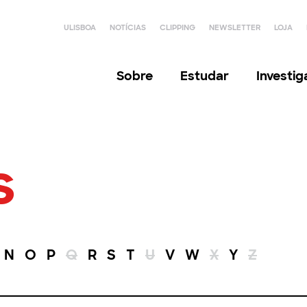
ULISBOA
NOTÍCIAS
CLIPPING
NEWSLETTER
LOJA
Sobre
Estudar
Investi
s
N
O
P
Q
R
S
T
U
V
W
X
Y
Z