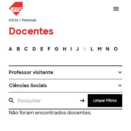
Início
/
Pessoas
Docentes
A
B
C
D
E
F
G
H
I
J
K
L
M
N
O
P
Professor visitante
Ciências Sociais
Limpar Filtros
Não foram encontrados docentes.