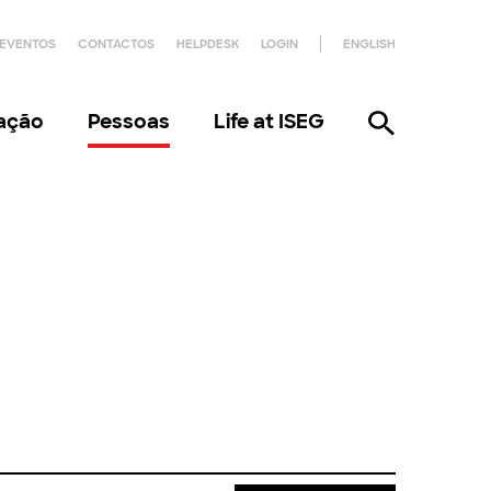
EVENTOS
CONTACTOS
HELPDESK
LOGIN
ENGLISH
gação
Pessoas
Life at ISEG