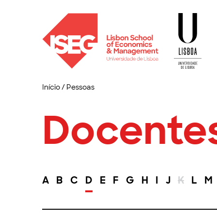
Início
/
Pessoas
Docente
A
B
C
D
E
F
G
H
I
J
K
L
M