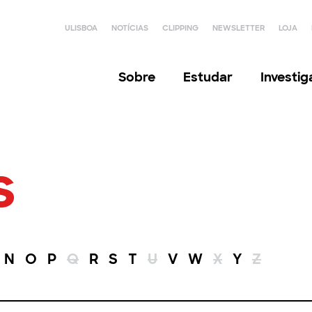
ULISBOA
NOTÍCIAS
CLIPPING
NEWSLETTER
LOJA
Sobre
Estudar
Investi
s
N
O
P
Q
R
S
T
U
V
W
X
Y
Z