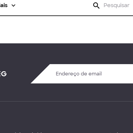
ais
EG