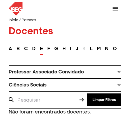
Início
/
Pessoas
Docentes
A
B
C
D
E
F
G
H
I
J
K
L
M
N
O
P
Professor Associado Convidado
Ciências Sociais
Limpar Filtros
Não foram encontrados docentes.