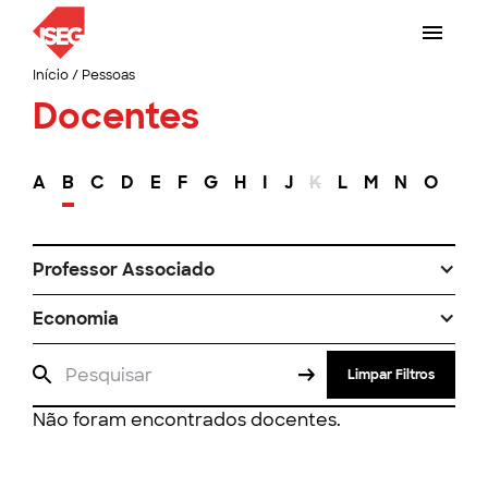
Início
/
Pessoas
Docentes
A
B
C
D
E
F
G
H
I
J
K
L
M
N
O
P
Professor Associado
Economia
Limpar Filtros
Não foram encontrados docentes.