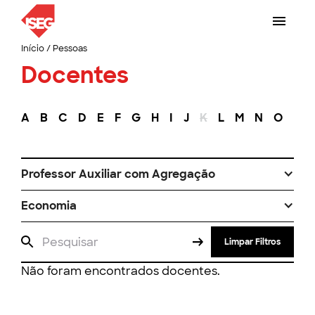
Início
/
Pessoas
Docentes
A
B
C
D
E
F
G
H
I
J
K
L
M
N
O
P
Professor Auxiliar com Agregação
Economia
Limpar Filtros
Não foram encontrados docentes.