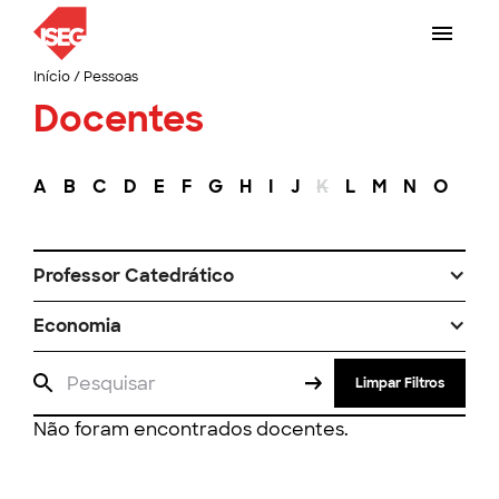
Início
/
Pessoas
Docentes
A
B
C
D
E
F
G
H
I
J
K
L
M
N
O
P
Professor Catedrático
Economia
Limpar Filtros
Não foram encontrados docentes.