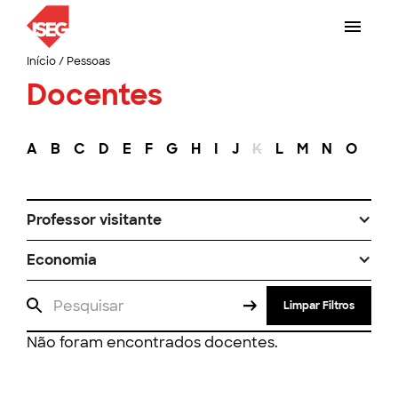
Início
/
Pessoas
Docentes
A
B
C
D
E
F
G
H
I
J
K
L
M
N
O
P
Professor visitante
Economia
Limpar Filtros
Não foram encontrados docentes.