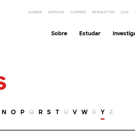
ULISBOA
NOTÍCIAS
CLIPPING
NEWSLETTER
LOJA
Sobre
Estudar
Investi
s
N
O
P
Q
R
S
T
U
V
W
X
Y
Z