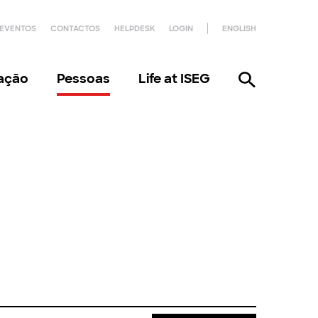
EVENTOS
CONTACTOS
HELPDESK
LOGIN
ENGLISH
gação
Pessoas
Life at ISEG