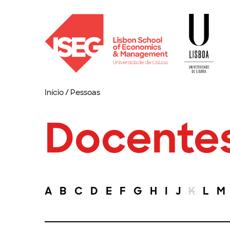
Início
/
Pessoas
Docente
A
B
C
D
E
F
G
H
I
J
K
L
M