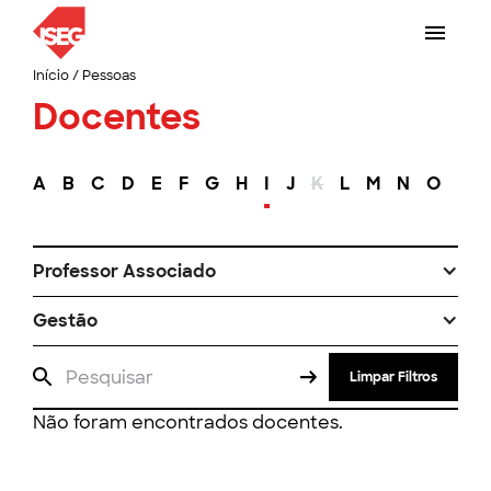
Início
/
Pessoas
Docentes
A
B
C
D
E
F
G
H
I
J
K
L
M
N
O
P
Professor Associado
Gestão
Limpar Filtros
Não foram encontrados docentes.