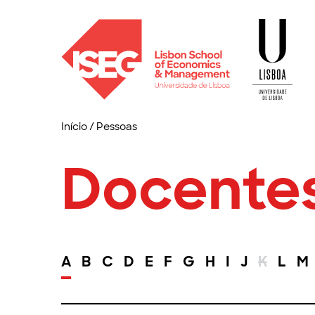
Início
/
Pessoas
Docente
A
B
C
D
E
F
G
H
I
J
K
L
M