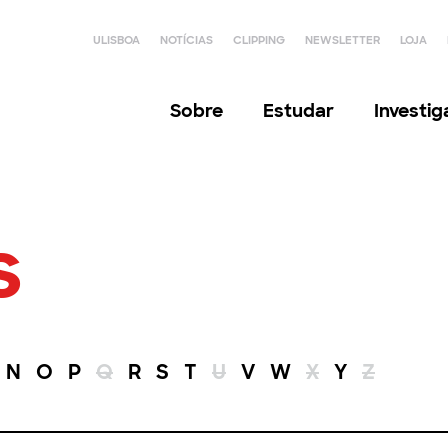
ULISBOA
NOTÍCIAS
CLIPPING
NEWSLETTER
LOJA
Sobre
Estudar
Investi
s
N
O
P
Q
R
S
T
U
V
W
X
Y
Z