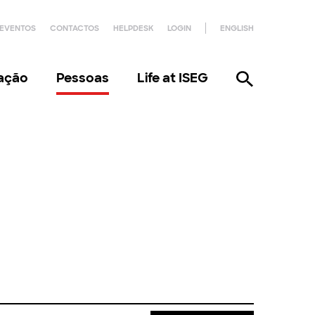
EVENTOS
CONTACTOS
HELPDESK
LOGIN
ENGLISH
gação
Pessoas
Life at ISEG