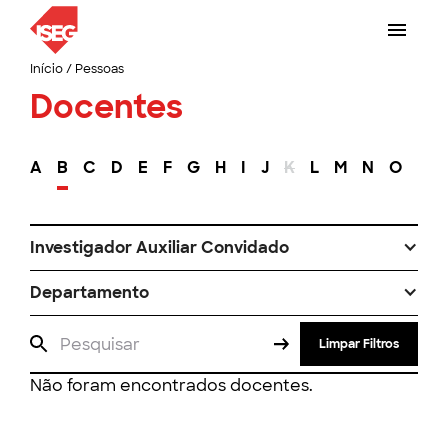
Início
/
Pessoas
Docentes
A
B
C
D
E
F
G
H
I
J
K
L
M
N
O
P
Investigador Auxiliar Convidado
Departamento
Limpar Filtros
Não foram encontrados docentes.