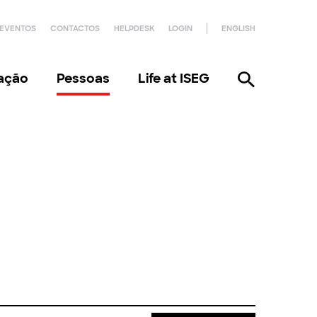
EVENTOS
CONTACTOS
HELPDESK
LOGIN
ENGLISH
gação
Pessoas
Life at ISEG