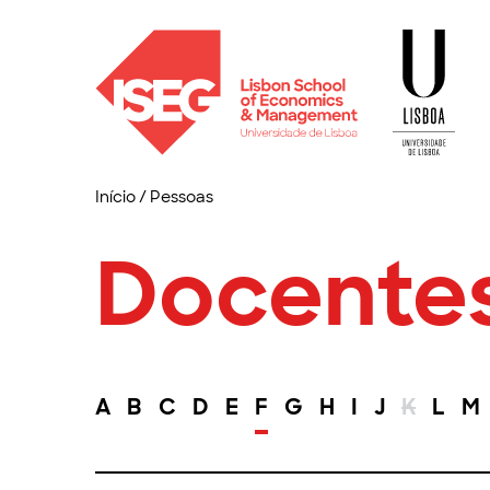
Início
/
Pessoas
Docente
A
B
C
D
E
F
G
H
I
J
K
L
M