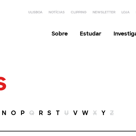
ULISBOA
NOTÍCIAS
CLIPPING
NEWSLETTER
LOJA
Sobre
Estudar
Investi
s
N
O
P
Q
R
S
T
U
V
W
X
Y
Z