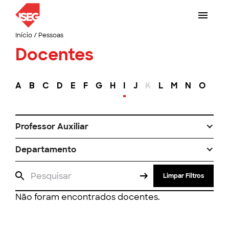
Início
/
Pessoas
Docentes
A
B
C
D
E
F
G
H
I
J
K
L
M
N
O
P
Professor Auxiliar
Departamento
Limpar Filtros
Não foram encontrados docentes.