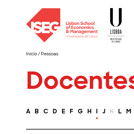
Início
/
Pessoas
Docente
A
B
C
D
E
F
G
H
I
J
K
L
M