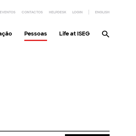
EVENTOS
CONTACTOS
HELPDESK
LOGIN
ENGLISH
gação
Pessoas
Life at ISEG