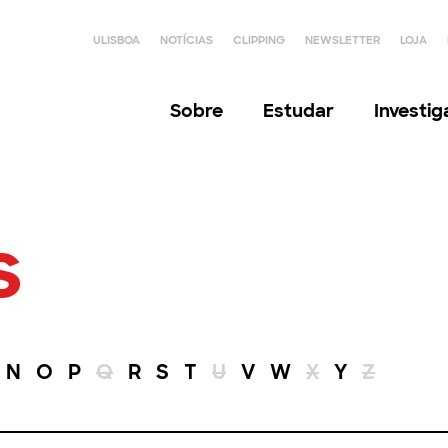
ULISBOA
NOTÍCIAS
CLIPPING
NEWSLETTER
LOJA
Sobre
Estudar
Investi
s
N
O
P
Q
R
S
T
U
V
W
X
Y
Z