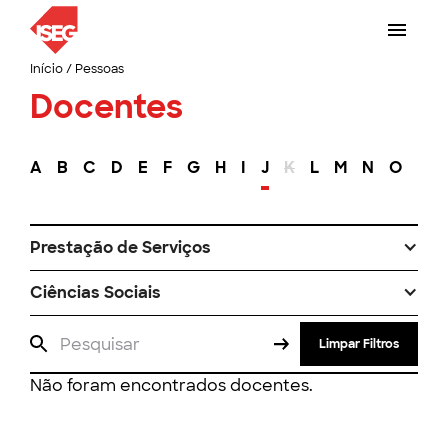
Início
/
Pessoas
Docentes
A
B
C
D
E
F
G
H
I
J
K
L
M
N
O
P
Prestação de Serviços
Ciências Sociais
Limpar Filtros
Não foram encontrados docentes.