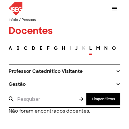
Início
/
Pessoas
Docentes
A
B
C
D
E
F
G
H
I
J
K
L
M
N
O
P
Professor Catedrático Visitante
Gestão
Limpar Filtros
Não foram encontrados docentes.