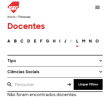
Início
/
Pessoas
Docentes
A
B
C
D
E
F
G
H
I
J
K
L
M
N
O
P
Tipo
Ciências Sociais
Limpar Filtros
Não foram encontrados docentes.