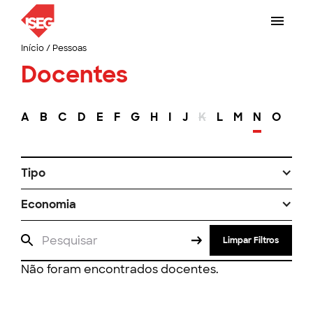
Início
/
Pessoas
Docentes
A
B
C
D
E
F
G
H
I
J
K
L
M
N
O
P
Tipo
Economia
Limpar Filtros
Não foram encontrados docentes.