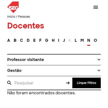
Início
/
Pessoas
Docentes
A
B
C
D
E
F
G
H
I
J
K
L
M
N
O
P
Professor visitante
Gestão
Limpar Filtros
Não foram encontrados docentes.