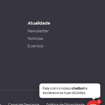
s
Atualidade
Newsletter
Notícias
Eventos
Fala com o nosso
chatbot
e
esclarece as tuas dúvidas.
1
s
Canal de Denúncia
Política de Privacidade