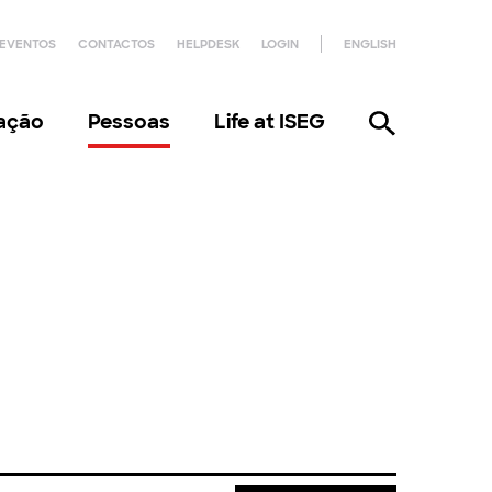
EVENTOS
CONTACTOS
HELPDESK
LOGIN
ENGLISH
gação
Pessoas
Life at ISEG