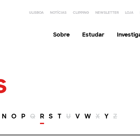
ULISBOA
NOTÍCIAS
CLIPPING
NEWSLETTER
LOJA
Sobre
Estudar
Investi
s
N
O
P
Q
R
S
T
U
V
W
X
Y
Z