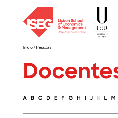
Início
/
Pessoas
Docente
A
B
C
D
E
F
G
H
I
J
K
L
M