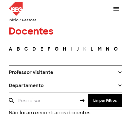
Início
/
Pessoas
Docentes
A
B
C
D
E
F
G
H
I
J
K
L
M
N
O
P
Professor visitante
Departamento
Limpar Filtros
Não foram encontrados docentes.