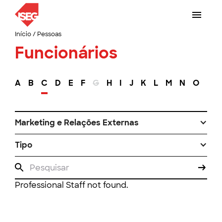
Início
/
Pessoas
Funcionários
A
B
C
D
E
F
G
H
I
J
K
L
M
N
O
P
Marketing e Relações Externas
Tipo
Professional Staff not found.