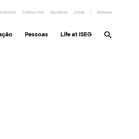
EVENTOS
CONTACTOS
HELPDESK
LOGIN
ENGLISH
gação
Pessoas
Life at ISEG