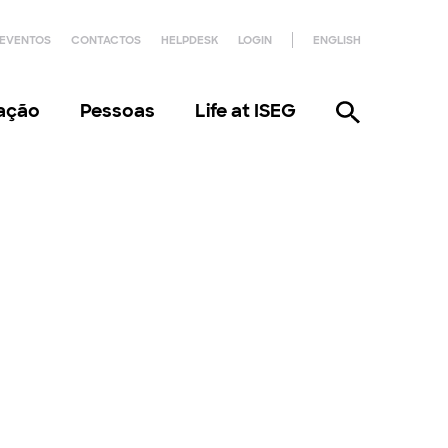
EVENTOS
CONTACTOS
HELPDESK
LOGIN
ENGLISH
gação
Pessoas
Life at ISEG