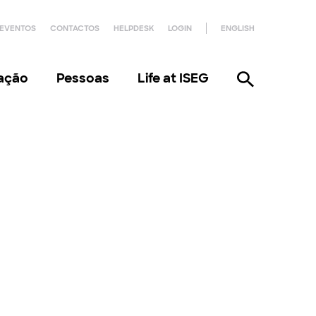
EVENTOS
CONTACTOS
HELPDESK
LOGIN
ENGLISH
gação
Pessoas
Life at ISEG