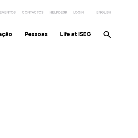
EVENTOS
CONTACTOS
HELPDESK
LOGIN
ENGLISH
gação
Pessoas
Life at ISEG