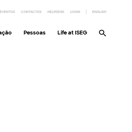
EVENTOS
CONTACTOS
HELPDESK
LOGIN
ENGLISH
gação
Pessoas
Life at ISEG