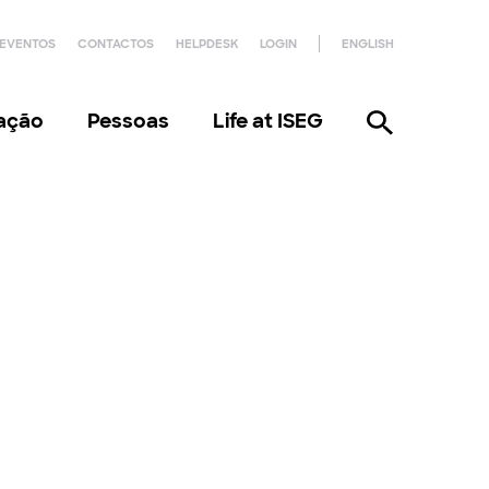
EVENTOS
CONTACTOS
HELPDESK
LOGIN
ENGLISH
gação
Pessoas
Life at ISEG