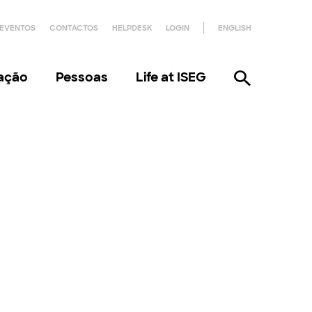
EVENTOS
CONTACTOS
HELPDESK
LOGIN
ENGLISH
gação
Pessoas
Life at ISEG