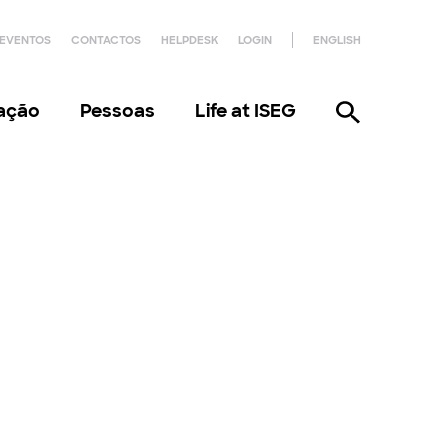
EVENTOS
CONTACTOS
HELPDESK
LOGIN
ENGLISH
gação
Pessoas
Life at ISEG