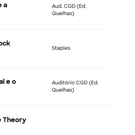
e a
Aud. CGD (Ed.
Quelhas)
lock
Staples
al e o
Auditório CGD (Ed.
Quelhas)
e Theory