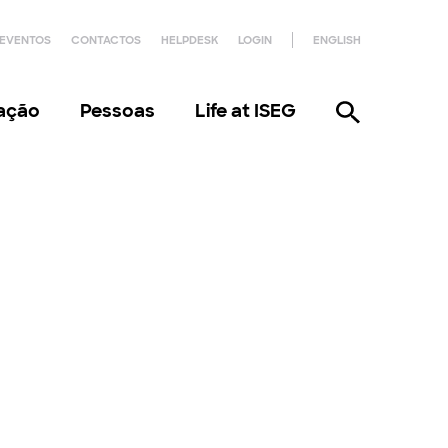
EVENTOS
CONTACTOS
HELPDESK
LOGIN
ENGLISH
gação
Pessoas
Life at ISEG